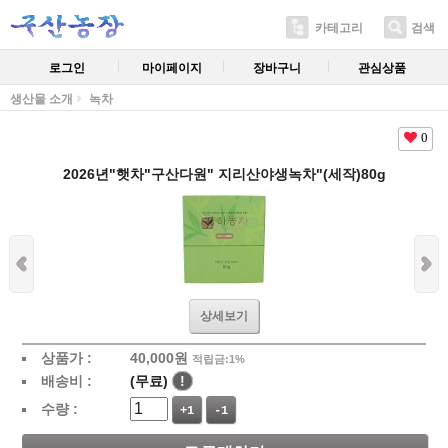
카테고리
검색
로그인
마이페이지
장바구니
관심상품
생산물 소개
녹차
0
2026년"햇차"구산다원" 지리산야생녹차"(세작)80g
상세보기
상품가 :
40,000
원
적립금:1%
배송비 :
(무료)
!
수량 :
+1
-1