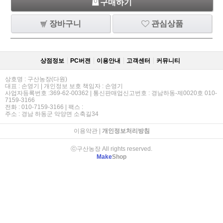
구매하기
장바구니
관심상품
상점정보
PC버젼
이용안내
고객센터
커뮤니티
상호명 : 구산농장(다원)
대표 : 손영기 | 개인정보 보호 책임자 : 손영기
사업자등록번호 :369-62-00362 | 통신판매업신고번호 : 경남하동-제0020호 010-
7159-3166
전화 : 010-7159-3166 | 팩스 :
주소 : 경남 하동군 악양면 소축길34
이용약관
|
개인정보처리방침
ⓒ구산농장 All rights reserved.
Make
Shop