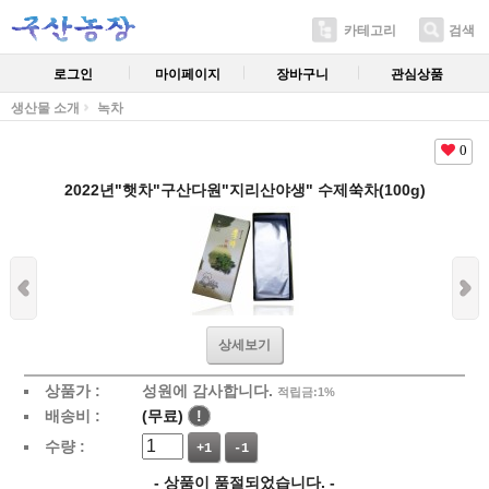
카테고리
검색
로그인
마이페이지
장바구니
관심상품
생산물 소개
녹차
0
2022년"햇차"구산다원"지리산야생" 수제쑥차(100g)
상세보기
상품가 :
성원에 감사합니다.
적립금:1%
배송비 :
(무료)
!
수량 :
+1
-1
- 상품이 품절되었습니다. -