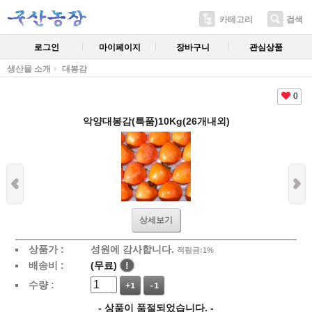
카테고리
검색
로그인
마이페이지
장바구니
관심상품
생산물 소개
대봉감
0
악양대봉감(특품)10Kg(26개내외)
상세보기
상품가 :
성원에 감사합니다.
적립금:1%
배송비 :
(무료)
!
수량 :
+1
-1
- 상품이 품절되었습니다. -