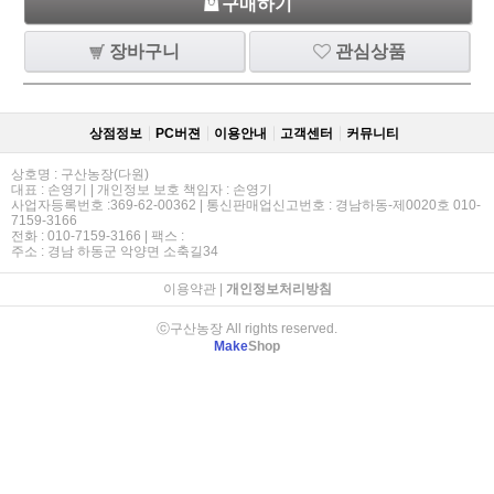
구매하기
장바구니
관심상품
상점정보
PC버젼
이용안내
고객센터
커뮤니티
상호명 : 구산농장(다원)
대표 : 손영기 | 개인정보 보호 책임자 : 손영기
사업자등록번호 :369-62-00362 | 통신판매업신고번호 : 경남하동-제0020호 010-
7159-3166
전화 : 010-7159-3166 | 팩스 :
주소 : 경남 하동군 악양면 소축길34
이용약관
|
개인정보처리방침
ⓒ구산농장 All rights reserved.
Make
Shop