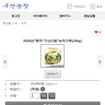
카테고리
검색
로그인
마이페이지
장바구니
관심상품
생산물 소개
녹차
0
2026년"햇차"구산다원"녹차가루(100g)
상세보기
상품가 :
15,000
원
적립금:1%
배송비 :
(무료)
!
수량 :
+1
-1