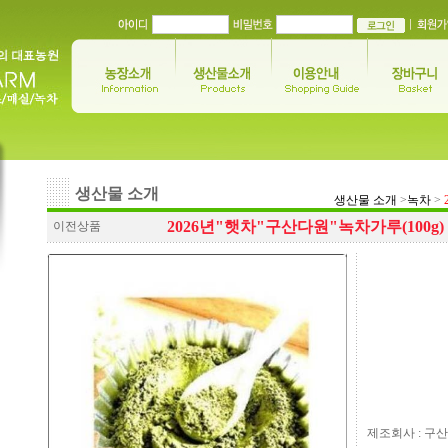
생산물 소개
생산물 소개
>
녹차
>
2026년"햇차"구산다원"녹차가루(100g)
이전상품
제조회사 : 구