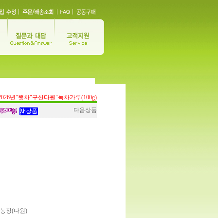
2026년"햇차"구산다원"녹차가루(100g)
다음상품
산농장(다원)