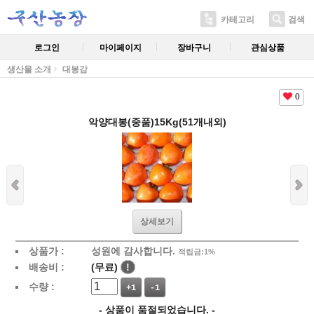
카테고리
검색
로그인
마이페이지
장바구니
관심상품
생산물 소개
대봉감
0
악양대봉(중품)15Kg(51개내외)
상세보기
상품가 :
성원에 감사합니다.
적립금:1%
배송비 :
(무료)
!
수량 :
+1
-1
- 상품이 품절되었습니다. -